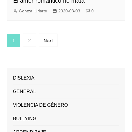
El amor romántico no mata
Gontzal Uriarte
2020-03-03
0
Posts
1
2
Next
pagination
DISLEXIA
GENERAL
VIOLENCIA DE GÉNERO
BULLYING