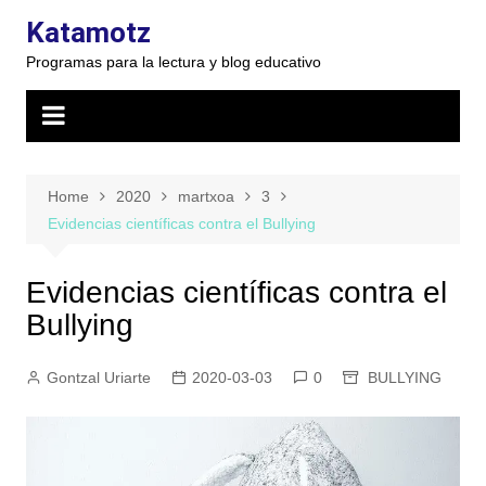
Skip
Katamotz
to
Programas para la lectura y blog educativo
content
Home
2020
martxoa
3
Evidencias científicas contra el Bullying
Evidencias científicas contra el
Bullying
Gontzal Uriarte
2020-03-03
0
BULLYING