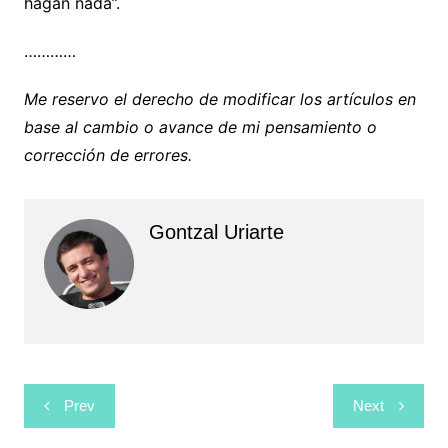
hagan nada”.
…………
Me reservo el derecho de modificar los artículos en
base al cambio o avance de mi pensamiento o
corrección de errores.
Gontzal Uriarte
Bidalketetan
Prev
Next
zehar