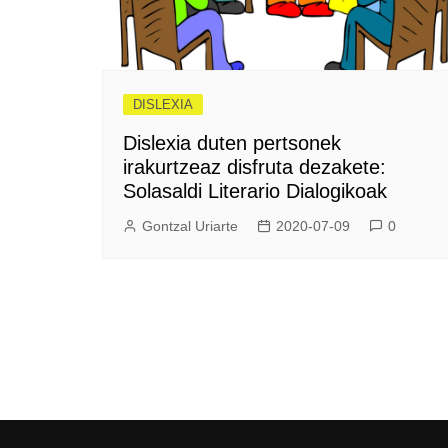
DISLEXIA
Dislexia duten pertsonek
irakurtzeaz disfruta dezakete:
Solasaldi Literario Dialogikoak
Gontzal Uriarte
2020-07-09
0