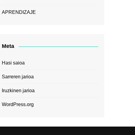
APRENDIZAJE
Meta
Hasi saioa
Sarreren jarioa
Iruzkinen jarioa
WordPress.org