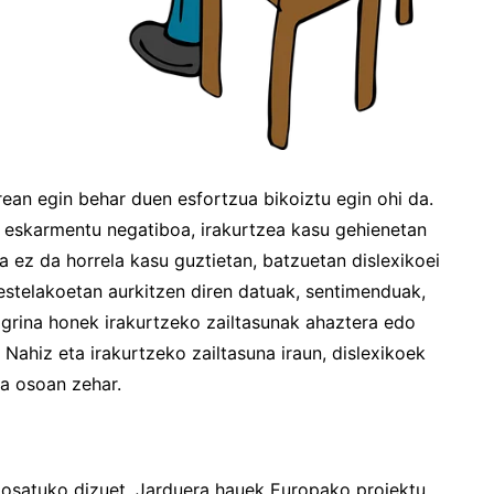
rean egin behar duen esfortzua bikoiztu egin ohi da.
 eskarmentu negatiboa, irakurtzea kasu gehienetan
a ez da horrela kasu guztietan, batzuetan dislexikoei
 bestelakoetan aurkitzen diren datuak, sentimenduak,
o grina honek irakurtzeko zailtasunak ahaztera edo
Nahiz eta irakurtzeko zailtasuna iraun, dislexikoek
za osoan zehar.
oposatuko dizuet. Jarduera hauek Europako proiektu