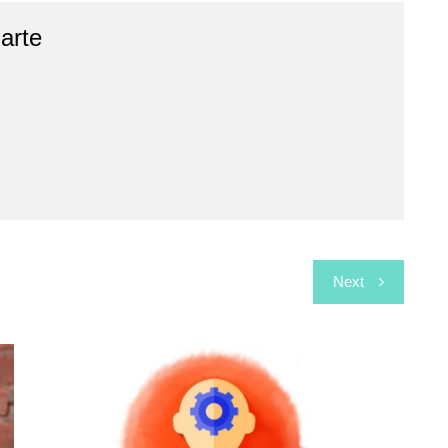
arte
Next