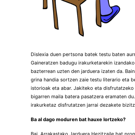
Dislexia duen pertsona batek testu baten aur
Gaineratzen badugu irakurketarekin izandako
bazterrean uzten den jarduera izaten da. Bain
grina handia sortzen zaie testu literario eta
istorioak eta abar. Jakiteko eta disfrutatzek
bigarren maila batera pasatzera eramaten du. 
irakurketaz disfrutatzen jarrai dezakete bizit
Ba al dago moduren bat hauxe lortzeko?
Bai, Arrakastako Jarduera Hezitzaile bat pr