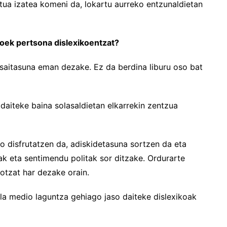
ktua izatea komeni da, lokartu aurreko entzunaldietan
rioek pertsona dislexikoentzat?
lasaitasuna eman dezake. Ez da berdina liburu oso bat
 daiteke baina solasaldietan elkarrekin zentzua
o disfrutatzen da, adiskidetasuna sortzen da eta
k eta sentimendu politak sor ditzake. Ordurarte
otzat har dezake orain.
la medio laguntza gehiago jaso daiteke dislexikoak