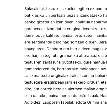
Solasaldiak testu klasikoekin egiten ez badira
bat klasiko unibertsala bezala izendatzeko h
osoko gizaterian izan duen inpaktua nabarmena
garapenean izan duten eragina denontzat eza
den modua kalitate handia lortu zuten, hainb
ere sentimendu berdinak sortzen dituen. Bera
iraungitzen. Denbora eta herrialdeen mugak ze
oro har, hiztegi eta gramatika aberatsez osa
testuaren zailtasuna gutxitzeko, gure hautua 
gomendatzen da, horretarako moldapena azter
saiakera testu originalak irakurtzera jo beha
testuetara eraginpean jarri ezkero orduan eta
dira, eta horrek beraien ulermen mailan eragi
izan daiteke, baina merezi du esfortzuak. Hasi
Adibidez, Esoporen fabulak edota Grimm anaien