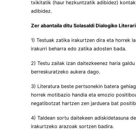
txikitatik (haur hezkuntzatik adibidez) konta
adibidez.
Zer abantaila ditu Solasaldi Dialogiko Litera
1) Testuak zatika irakurtzen dira eta horrek 
irakurri beharra edo zatika adosten bada.
2) Testu zailak izan daitezkeenez haria galdu
berreskuratzeko aukera dago.
3) Literatura beste pertsonekin batera gehiag
horrek motibazio handia eta emozio positiboa
negatibotzat hartzen zen jarduera bat positib
4) Taldean sortu daitekeen adiskidetasuna de
irakurtzeko arazoak sortzen badira.