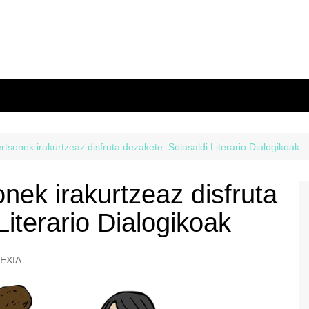
rtsonek irakurtzeaz disfruta dezakete: Solasaldi Literario Dialogikoak
onek irakurtzeaz disfruta
Literario Dialogikoak
EXIA