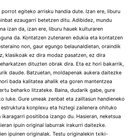
 porrot egiteko arrisku handia dute. Izan ere, liburu
ainbat ezaugarri betetzen ditu. Adibidez, mundu
 izan da, izan ere, liburu hauek kulturaren
guna da. Kontatzen zutenaren edukia eta kontatzen
esteraino non, gaur egungo belaunaldietan, oraindik
z, klasikoak ez dira modaz pasatzen, ez dira
harkatzen dituzten obrak dira. Eta ez hori bakarrik,
turik daude. Batzuetan, moldapenak aukera daitezke
hori bada kalitatea ahalik eta goren mantentzea
tu beharko litzateke. Baina, dudarik gabe, gure
rko luke. Gure umeak zenbat eta zailtasun handieneko
 estruktura konplexu eta hiztegi zailenera ohituko
n ikaragarri positiboa izango du. Hasieran, neketsua
eran ipuin original laburrak irakurri daitezke.
 ipuinen originalak. Testu originalekin txiki-