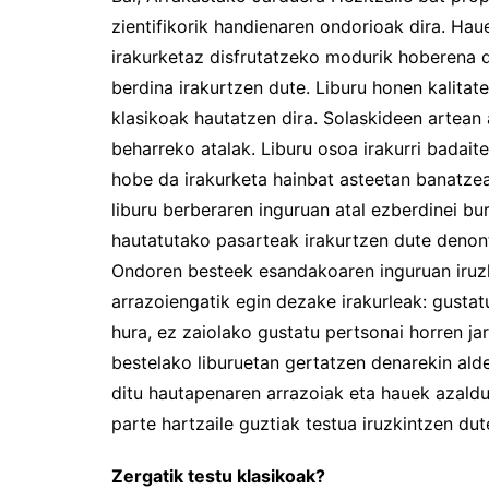
zientifikorik handienaren ondorioak dira. Haue
irakurketaz disfrutatzeko modurik hoberena di
berdina irakurtzen dute. Liburu honen kalitate
klasikoak hautatzen dira. Solaskideen artean 
beharreko atalak. Liburu osoa irakurri badaite
hobe da irakurketa hainbat asteetan banatzea
liburu berberaren inguruan atal ezberdinei bur
hautatutako pasarteak irakurtzen dute denont
Ondoren besteek esandakoaren inguruan iruz
arrazoiengatik egin dezake irakurleak: gustat
hura, ez zaiolako gustatu pertsonai horren j
bestelako liburuetan gertatzen denarekin ald
ditu hautapenaren arrazoiak eta hauek azald
parte hartzaile guztiak testua iruzkintzen du
Zergatik testu klasikoak?