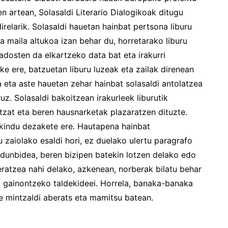
n artean, Solasaldi Literario Dialogikoak ditugu
relarik. Solasaldi hauetan hainbat pertsona liburu
a maila altukoa izan behar du, horretarako liburu
adosten da elkartzeko data bat eta irakurri
ke ere, batzuetan liburu luzeak eta zailak direnean
 eta aste hauetan zehar hainbat solasaldi antolatzea
uz. Solasaldi bakoitzean irakurleek liburutik
zat eta beren hausnarketak plazaratzen dituzte.
kindu dezakete ere. Hautapena hainbat
u zaiolako esaldi hori, ez duelako ulertu paragrafo
ardunbidea, beren bizipen batekin lotzen delako edo
eratzea nahi delako, azkenean, norberak bilatu behar
u gainontzeko taldekideei. Horrela, banaka-banaka
te mintzaldi aberats eta mamitsu batean.