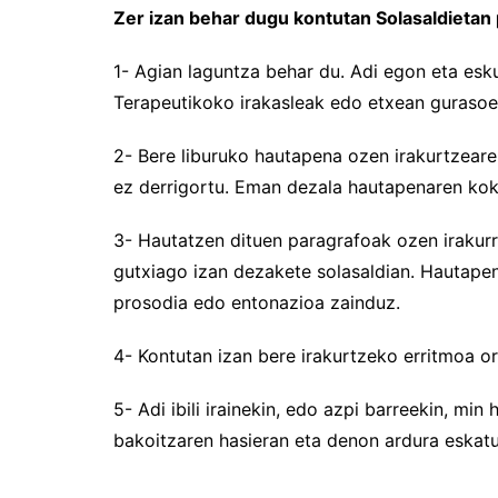
Zer izan behar dugu kontutan Solasaldietan
1- Agian laguntza behar du. Adi egon eta es
Terapeutikoko irakasleak edo etxean guraso
2- Bere liburuko hautapena ozen irakurtzearek
ez derrigortu. Eman dezala hautapenaren kok
3- Hautatzen dituen paragrafoak ozen irakurri
gutxiago izan dezakete solasaldian. Hautapenak
prosodia edo entonazioa zainduz.
4- Kontutan izan bere irakurtzeko erritmoa o
5- Adi ibili irainekin, edo azpi barreekin, mi
bakoitzaren hasieran eta denon ardura eska