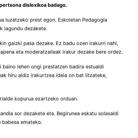
 pertsona dislexikoa badago.
kua luzatzeko prest egon. Eskoletan Pedagogia
ek lagundu dezakete.
in gaizki pasa dezake. Ez badu ozen irakurri nahi,
apena eta moderatzaileak irakur dezake bere ordez.
 baino lehen ongi prestatzen badira estualdi
 hiru aldiz irakurtzea ideia on bat litzateke,
rrialde kopurua ezartzeko orduan.
n handia sor dezakete eta. Begirunea eskatu solasaldi
tu babesa emateko.