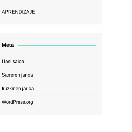
APRENDIZAJE
Meta
Hasi saioa
Sarreren jarioa
Iruzkinen jarioa
WordPress.org