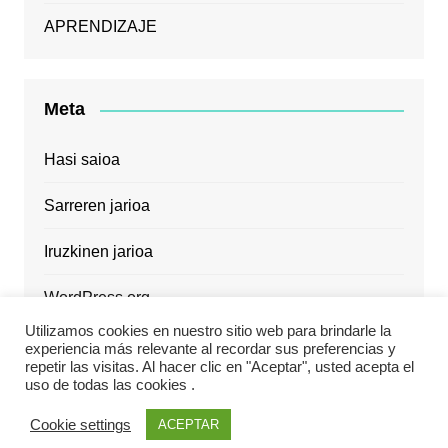
APRENDIZAJE
Meta
Hasi saioa
Sarreren jarioa
Iruzkinen jarioa
WordPress.org
Utilizamos cookies en nuestro sitio web para brindarle la
experiencia más relevante al recordar sus preferencias y
repetir las visitas. Al hacer clic en "Aceptar", usted acepta el
uso de todas las cookies .
Cream Magazine by
Themebeez
Cookie settings
ACEPTAR